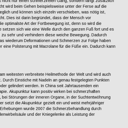
t nicht nur einen schmerzfreien Gang, sondern fängt zusätzlich
cht wird beim Gehen beispielsweise unter der Ferse auf die
eglich und können sich einzeln verschieben, was nötig ist,
cht. Dies ist darin begründet, dass der Mensch vor
 optimalste Art der Fortbewegung ist, denn so wird die
te setzen sich wie eine Welle durch den ganzen Fuß fort und es
uß zu sehr und verhindern diese weiche Bewegung. Dadurch
was wiederum Deformationen und Schmerzen zur Folge haben
r eine Polsterung mit Macrolane für die Füße ein. Dadurch kann
d am weitesten verbreitete Heilmethode der Welt und wird auch
. Durch Einstiche mit Nadeln an genau festgelegten Punkten
der gelindert werden. In China seit Jahrtausenden ein
pie. Akupunktur kann positiv wirken bei schmerzhaften
bei Störungen der inneren Organe, in der Suchtentwöhnung
er setzt die Akupunktur gezielt ein und weist mehrjähriger
hen Erhebungen wurde 2007 die Schmerzbehandlung durch
enwirbelsäule und der Kniegelenke als Leistung der