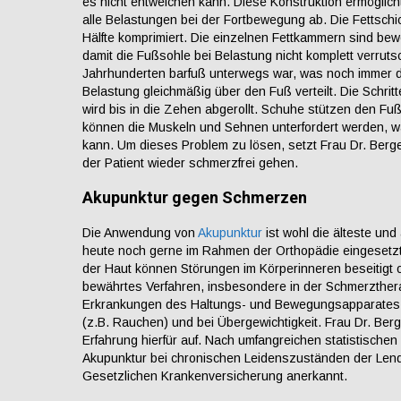
es nicht entweichen kann. Diese Konstruktion ermöglich
alle Belastungen bei der Fortbewegung ab. Die Fettschi
Hälfte komprimiert. Die einzelnen Fettkammern sind bew
damit die Fußsohle bei Belastung nicht komplett verruts
Jahrhunderten barfuß unterwegs war, was noch immer die
Belastung gleichmäßig über den Fuß verteilt. Die Schrit
wird bis in die Zehen abgerollt. Schuhe stützen den F
können die Muskeln und Sehnen unterfordert werden, 
kann. Um dieses Problem zu lösen, setzt Frau Dr. Berge
der Patient wieder schmerzfrei gehen.
Akupunktur gegen Schmerzen
Die Anwendung von
Akupunktur
ist wohl die älteste un
heute noch gerne im Rahmen der Orthopädie eingesetzt
der Haut können Störungen im Körperinneren beseitigt o
bewährtes Verfahren, insbesondere in der Schmerzthera
Erkrankungen des Haltungs- und Bewegungsapparates, 
(z.B. Rauchen) und bei Übergewichtigkeit. Frau Dr. Berg
Erfahrung hierfür auf. Nach umfangreichen statistisc
Akupunktur bei chronischen Leidenszuständen der Lend
Gesetzlichen Krankenversicherung anerkannt.