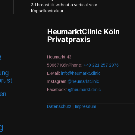
3d breast lift without a vertical scar
Kapselkontraktur
HeumarktClinic Köln
Privatpraxis
e
Heumarkt 43
50667 KölnPhone:
+49 221 257 2976
fung
E-Mail:
info@heumarkt.clinic
brust
Instagram:
@heumarktclinic
Facebook:
@heumarkt.clinic
fen
Datenschutz
|
Impressum
g