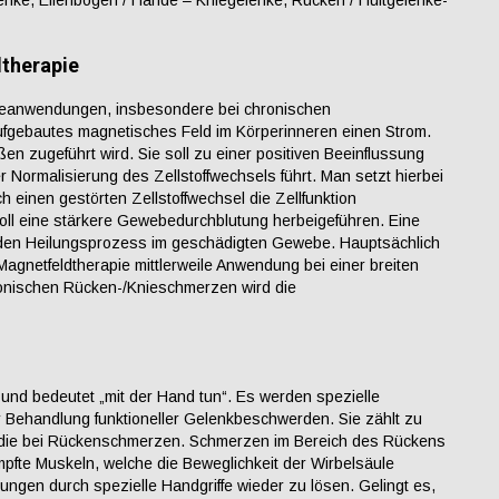
enke, Ellenbogen / Hände – Kniegelenke, Rücken / Hüftgelenke-
therapie
pieanwendungen, insbesondere bei chronischen
ufgebautes magnetisches Feld im Körperinneren einen Strom.
en zugeführt wird. Sie soll zu einer positiven Beeinflussung
 Normalisierung des Zellstoffwechsels führt. Man setzt hierbei
 einen gestörten Zellstoffwechsel die Zellfunktion
 soll eine stärkere Gewebedurchblutung herbeigeführen. Eine
 den Heilungsprozess im geschädigten Gewebe. Hauptsächlich
Magnetfeldtherapie mittlerweile Anwendung bei einer breiten
ronischen Rücken-/Knieschmerzen wird die
 und bedeutet „mit der Hand tun“. Es werden spezielle
ur Behandlung funktioneller Gelenkbeschwerden. Sie zählt zu
ädie bei Rückenschmerzen. Schmerzen im Bereich des Rückens
pfte Muskeln, welche die Beweglichkeit der Wirbelsäule
ungen durch spezielle Handgriffe wieder zu lösen. Gelingt es,