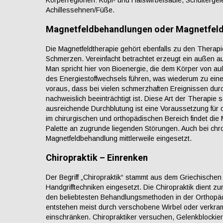
Körperregionen: Kopf- und Halswirbelsäule, Schultergel
Achillessehnen/Füße.
Magnetfeldbehandlungen oder Magnetfeld
Die Magnetfeldtherapie gehört ebenfalls zu den Thera
Schmerzen. Vereinfacht betrachtet erzeugt ein außen a
Man spricht hier von Bioenergie, die dem Körper von auß
des Energiestoffwechsels führen, was wiederum zu einer
voraus, dass bei vielen schmerzhaften Ereignissen durch
nachweislich beeinträchtigt ist. Diese Art der Therapie
ausreichende Durchblutung ist eine Voraussetzung für
im chirurgischen und orthopädischen Bereich findet die 
Palette an zugrunde liegenden Störungen. Auch bei ch
Magnetfeldbehandlung mittlerweile eingesetzt.
Chiropraktik – Einrenken
Der Begriff „Chiropraktik“ stammt aus dem Griechischen
Handgrifftechniken eingesetzt. Die Chiropraktik dient z
den beliebtesten Behandlungsmethoden in der Orthop
entstehen meist durch verschobene Wirbel oder verkram
einschränken. Chiropraktiker versuchen, Gelenkblockier