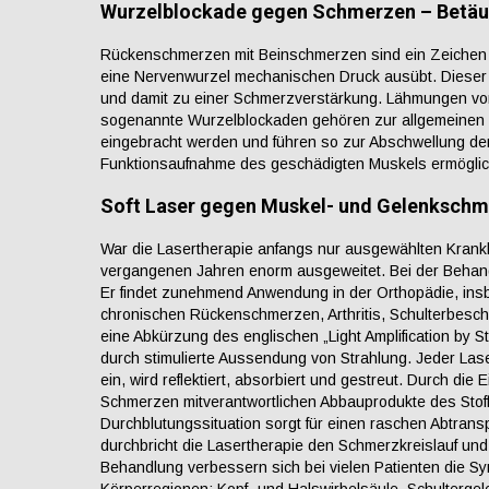
Wurzelblockade gegen Schmerzen – Betäu
Rückenschmerzen mit Beinschmerzen sind ein Zeichen d
eine Nervenwurzel mechanischen Druck ausübt. Dieser 
und damit zu einer Schmerzverstärkung. Lähmungen von
sogenannte Wurzelblockaden gehören zur allgemeinen T
eingebracht werden und führen so zur Abschwellung de
Funktionsaufnahme des geschädigten Muskels ermöglic
Soft Laser gegen Muskel- und Gelenksch
War die Lasertherapie anfangs nur ausgewählten Krankhe
vergangenen Jahren enorm ausgeweitet. Bei der Behand
Er findet zunehmend Anwendung in der Orthopädie, ins
chronischen Rückenschmerzen, Arthritis, Schulterbesch
eine Abkürzung des englischen „Light Amplification by S
durch stimulierte Aussendung von Strahlung. Jeder Lase
ein, wird reflektiert, absorbiert und gestreut. Durch die
Schmerzen mitverantwortlichen Abbauprodukte des Stoff
Durchblutungssituation sorgt für einen raschen Abtra
durchbricht die Lasertherapie den Schmerzkreislauf und 
Behandlung verbessern sich bei vielen Patienten die 