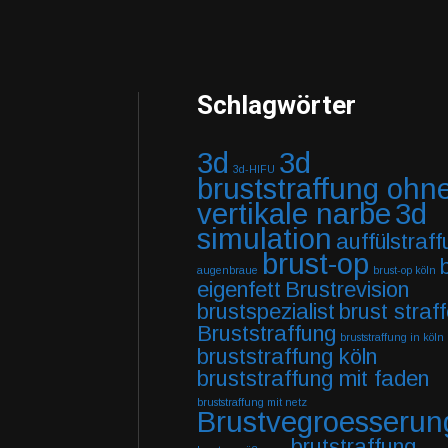
Schlagwörter
3d
3d
3d-HIFU
bruststraffung ohn
vertikale narbe
3d
simulation
auffülstraf
brust-op
augenbraue
brust-op köln
eigenfett
Brustrevision
brustspezialist
brust straf
Bruststraffung
bruststraffung in köln
bruststraffung köln
bruststraffung mit faden
bruststraffung mit netz
Brustvegroesserun
brutstraffung