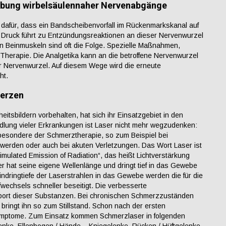
bung wirbelsäulennaher Nervenabgänge
afür, dass ein Bandscheibenvorfall im Rückenmarkskanal auf
Druck führt zu Entzündungsreaktionen an dieser Nervenwurzel
 Beinmuskeln sind oft die Folge. Spezielle Maßnahmen,
herapie. Die Analgetika kann an die betroffene Nervenwurzel
r Nervenwurzel. Auf diesem Wege wird die erneute
ht.
merzen
itsbildern vorbehalten, hat sich ihr Einsatzgebiet in den
lung vieler Erkrankungen ist Laser nicht mehr wegzudenken:
besondere der Schmerztherapie, so zum Beispiel bei
werden oder auch bei akuten Verletzungen. Das Wort Laser ist
timulated Emission of Radiation“, das heißt Lichtverstärkung
r hat seine eigene Wellenlänge und dringt tief in das Gewebe
 Eindringtiefe der Laserstrahlen in das Gewebe werden die für die
wechsels schneller beseitigt. Die verbesserte
nsport dieser Substanzen. Bei chronischen Schmerzzuständen
bringt ihn so zum Stillstand. Schon nach der ersten
Symptome. Zum Einsatz kommen Schmerzlaser in folgenden