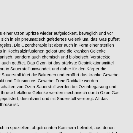
ls einer Ozon Spritze wieder aufgelockert, beweglich und vor
sich in ein pneumatisch gefedertes Gelenk um, das Gas puffert
los. Die Ozontherapie ist aber auch in Form einer sterilen
 in Kochsalzinfusionen gelöst und die kranken Gelenke
anisch, sondern auch chemisch und biologisch: Versteckte
auch getötet. Das Ozon ist das stärkste Desinfektionsmittel
rt in Sauerstoff umwandelt und daher für den Körper die
 Sauerstoff tötet die Bakterien und ernährt das kranke Gewebe
akt und Diffusion ins Gewebe. Freie Radikale werden
genschaften von Ozon-Sauerstoff werden bei Ozonbegasung und
 Arthrose befallene Gelenke werden mechanisch durch Ozon Gas
olstert, desinfiziert und mit Sauerstoff versorgt. All das
throse ist.
sich in speziellen, abgetrennten Kammern befindet, aus denen