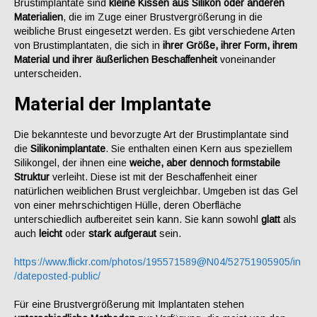
Brustimplantate sind
kleine Kissen aus Silikon oder anderen
Materialien
, die im Zuge einer Brustvergrößerung in die
weibliche Brust eingesetzt werden. Es gibt verschiedene Arten
von Brustimplantaten, die sich in
ihrer Größe, ihrer Form, ihrem
Material und ihrer äußerlichen Beschaffenheit
voneinander
unterscheiden.
Material der Implantate
Die bekannteste und bevorzugte Art der Brustimplantate sind
die
Silikonimplantate
. Sie enthalten einen Kern aus speziellem
Silikongel, der ihnen eine
weiche, aber dennoch formstabile
Struktur
verleiht. Diese ist mit der Beschaffenheit einer
natürlichen weiblichen Brust vergleichbar. Umgeben ist das Gel
von einer mehrschichtigen Hülle, deren Oberfläche
unterschiedlich aufbereitet sein kann. Sie kann sowohl
glatt
als
auch
leicht
oder
stark
aufgeraut
sein.
https://www.flickr.com/photos/195571589@N04/52751905905/in
/dateposted-public/
Für eine Brustvergrößerung mit Implantaten stehen