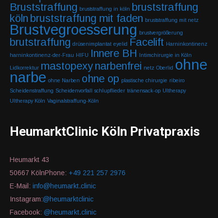
Bruststraffung
bruststraffung
bruststraffung in köln
köln
bruststraffung mit faden
bruststraffung mit netz
Brustvegroesserung
brustvergrößerung
brutstraffung
Facelift
drüsenimplantat
eyelid
Harninkontinenz
Innere BH
harninkontinenz-der-Frau
HIFU
Intimchirurgie in Köln
ohne
mastopexy
narbenfrei
Lidkorrektur
netz
Oberlid
narbe
ohne op
ohne Narben
plastische chirurgie
ribeiro
Scheidenstraffung
Scheidenvorfall
schlupflieder
tränensack-op
Ultherapy
Ultherapy Köln
Vaginalstraffung-Köln
HeumarktClinic Köln Privatpraxis
Heumarkt 43
50667 KölnPhone:
+49 221 257 2976
E-Mail:
info@heumarkt.clinic
Instagram:
@heumarktclinic
Facebook:
@heumarkt.clinic