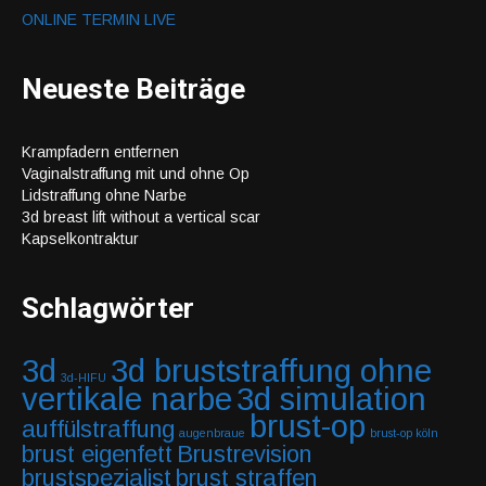
ONLINE TERMIN LIVE
Neueste Beiträge
Krampfadern entfernen
Vaginalstraffung mit und ohne Op
Lidstraffung ohne Narbe
3d breast lift without a vertical scar
Kapselkontraktur
Schlagwörter
3d
3d bruststraffung ohne
3d-HIFU
vertikale narbe
3d simulation
brust-op
auffülstraffung
augenbraue
brust-op köln
brust eigenfett
Brustrevision
brustspezialist
brust straffen