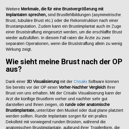
Weitere
Merkmale, die für eine Brustvergrößerung mit
Implantaten sprechen,
sind Brustfehlbildungen (asymmetrische
Brust, tubuläre Brust etc.) oder die Rekonstruktion nach einer
Brustamputation. Zudem kann ein Brustimplantat auch im Zuge
einer Bruststraffung eingesetzt werden, um die erschlaffte Brust
wieder aufzufüllen. In diesem Fall raten die Ärzte zu zwei
separaten Operationen, wenn die Bruststraffung allein zu wenig
Wirkung zeigt.
Wie sieht meine Brust nach der OP
aus?
Dank einer
3D Visualisierung
mit der
Crisalix
Software können
Sie bereits vor der OP einen
Vorher-Nachher Vergleich
Ihrer
Brust von uns erhalten. Mit der Crisalix Visualisierung kann der
Arzt die künftige Brustform vorher und nachher sehr gut
darstellen und Ihnen zeigen, ob
runde oder anatomische
Brustimplantate,
unter/über den Muskel oder dual plane platziert
werden sollten. Runde Implantate sorgen für ein pralles
Dekolleté mit vorwiegend runden Brüsten, während die
anatomischen Brustimplantate, aufgrund ihrer Tropfenform, die