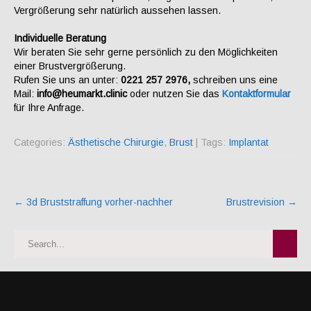
Vergrößerung sehr natürlich aussehen lassen.
Individuelle Beratung
Wir beraten Sie sehr gerne persönlich zu den Möglichkeiten
einer Brustvergrößerung.
Rufen Sie uns an unter:
0221 257 2976,
schreiben uns eine
Mail:
info@heumarkt.clinic
oder nutzen Sie das
Kontaktformular
für Ihre Anfrage.
Categories:
Ästhetische Chirurgie
,
Brust
| Tags:
Implantat
Post
←
3d Bruststraffung vorher-nachher
Brustrevision
→
navigation