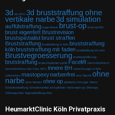
3d
3d bruststraffung ohne
3d-HIFU
vertikale narbe
3d simulation
brust-op
auffülstraffung
augenbraue
brust-op köln
brust eigenfett
Brustrevision
brustspezialist
brust straffen
Bruststraffung
bruststraffung
bruststraffung in köln
köln
bruststraffung mit faden
bruststraffung mit netz
Brustvegroesserung
brustvergrößerung
brutstraffung
Facelift
drüsenimplantat
eyelid
Harninkontinenz
Innere BH
harninkontinenz-der-Frau
HIFU
Intimchirurgie in Köln
ohne
mastopexy
narbenfrei
Lidkorrektur
netz
Oberlid
narbe
ohne op
ohne Narben
plastische chirurgie
ribeiro
Scheidenstraffung
Scheidenvorfall
schlupflieder
tränensack-op
Ultherapy
Ultherapy Köln
Vaginalstraffung-Köln
HeumarktClinic Köln Privatpraxis