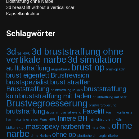
Lidstraffung ohne Narbe
3d breast lift without a vertical scar
Kapselkontraktur
Schlagwörter
3d
3d bruststraffung ohne
3d-HIFU
vertikale narbe
3d simulation
brust-op
auffülstraffung
augenbraue
brust-op köln
brust eigenfett
Brustrevision
brustspezialist
brust straffen
Bruststraffung
bruststraffung
bruststraffung in köln
köln
bruststraffung mit faden
bruststraffung mit netz
Brustvegroesserung
brustvergrößerung
brutstraffung
Facelift
drüsenimplantat
eyelid
Harninkontinenz
Innere BH
harninkontinenz-der-Frau
HIFU
Intimchirurgie in Köln
ohne
mastopexy
narbenfrei
Lidkorrektur
netz
Oberlid
narbe
ohne op
ohne Narben
plastische chirurgie
ribeiro