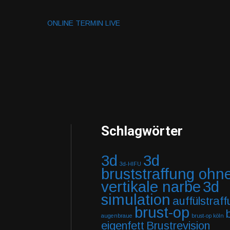
ONLINE TERMIN LIVE
Schlagwörter
3d
3d
3d-HIFU
bruststraffung ohn
vertikale narbe
3d
simulation
auffülstraf
brust-op
augenbraue
brust-op köln
eigenfett
Brustrevision