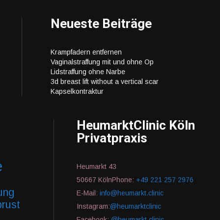
Neueste Beiträge
Krampfadern entfernen
Vaginalstraffung mit und ohne Op
Lidstraffung ohne Narbe
3d breast lift without a vertical scar
Kapselkontraktur
HeumarktClinic Köln
Privatpraxis
e
Heumarkt 43
50667 KölnPhone:
+49 221 257 2976
fung
E-Mail:
info@heumarkt.clinic
brust
Instagram:
@heumarktclinic
Facebook:
@heumarkt.clinic