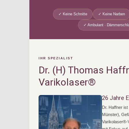
✓ Keine Schnitte
✓ Keine Narben
✓ Ambulant · Dämmerschla
IHR SPEZIALIST
Dr. (H) Thomas Haffn
Varikolaser®
26 Jahre E
Dr. Haffner is
Münster), Gef
Varikolaser®-V
mit Fokus auf