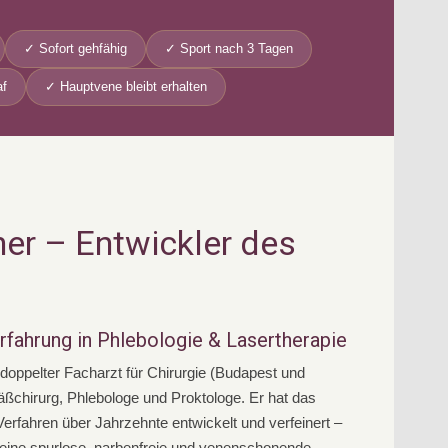
✓ Sofort gehfähig
✓ Sport nach 3 Tagen
f
✓ Hauptvene bleibt erhalten
er – Entwickler des
rfahrung in Phlebologie & Lasertherapie
t doppelter Facharzt für Chirurgie (Budapest und
äßchirurg, Phlebologe und Proktologe. Er hat das
erfahren über Jahrzehnte entwickelt und verfeinert –
 eine spurlose, narbenfreie und venenschonende