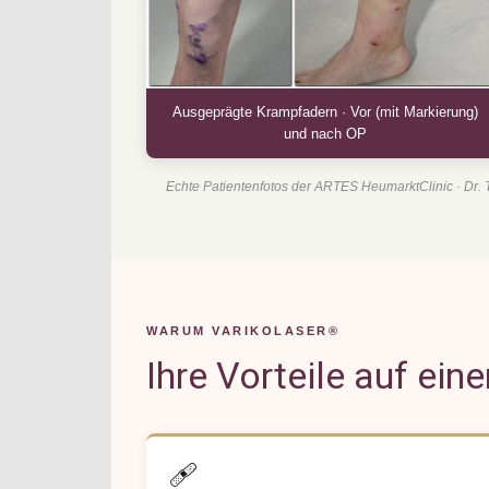
Ausgeprägte Krampfadern · Vor (mit Markierung)
und nach OP
Echte Patientenfotos der ARTES HeumarktClinic · Dr. T
WARUM VARIKOLASER®
Ihre Vorteile auf eine
🩹