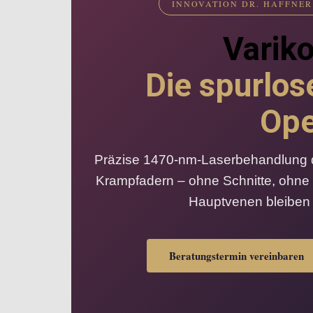
INNOVATION DR. HAFFNER
Varik
Die spurlo
Ope
Präzise 1470-nm-Laserbehandlung d
Krampfadern – ohne Schnitte, ohne
Hauptvenen bleiben d
Beratungstermin vereinbaren