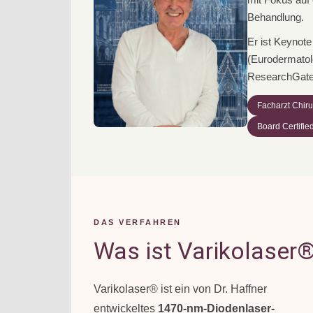
Behandlung.
Er ist Keynot
(Eurodermatolo
ResearchGate 
Facharzt Chiru
Board Certifi
DAS VERFAHREN
Was ist Varikolaser
Varikolaser® ist ein von Dr. Haffner
entwickeltes
1470-nm-Diodenlaser-