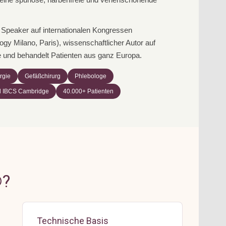
e Speaker auf internationalen Kongressen
gy Milano, Paris), wissenschaftlicher Autor auf
und behandelt Patienten aus ganz Europa.
rgie
Gefäßchirurg
Phlebologe
ed IBCS Cambridge
40.000+ Patienten
®?
Technische Basis