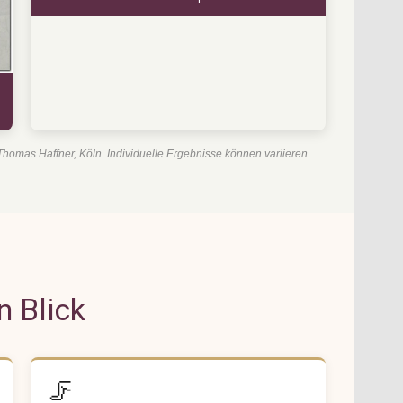
homas Haffner, Köln. Individuelle Ergebnisse können variieren.
n Blick
🦵