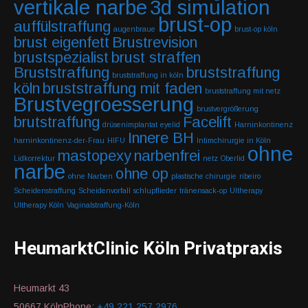
vertikale narbe
3d simulation
brust-op
auffülstraffung
augenbraue
brust-op köln
brust eigenfett
Brustrevision
brustspezialist
brust straffen
Bruststraffung
bruststraffung
bruststraffung in köln
köln
bruststraffung mit faden
bruststraffung mit netz
Brustvegroesserung
brustvergrößerung
brutstraffung
Facelift
drüsenimplantat
eyelid
Harninkontinenz
Innere BH
harninkontinenz-der-Frau
HIFU
Intimchirurgie in Köln
ohne
mastopexy
narbenfrei
Lidkorrektur
netz
Oberlid
narbe
ohne op
ohne Narben
plastische chirurgie
ribeiro
Scheidenstraffung
Scheidenvorfall
schlupflieder
tränensack-op
Ultherapy
Ultherapy Köln
Vaginalstraffung-Köln
HeumarktClinic Köln Privatpraxis
Heumarkt 43
50667 KölnPhone:
+49 221 257 2976