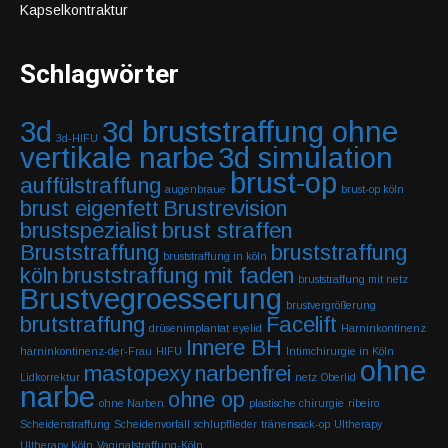
Kapselkontraktur
Schlagwörter
3d
3d bruststraffung ohne
3d-HIFU
vertikale narbe
3d simulation
brust-op
auffülstraffung
augenbraue
brust-op köln
brust eigenfett
Brustrevision
brustspezialist
brust straffen
Bruststraffung
bruststraffung
bruststraffung in köln
köln
bruststraffung mit faden
bruststraffung mit netz
Brustvegroesserung
brustvergrößerung
brutstraffung
Facelift
drüsenimplantat
eyelid
Harninkontinenz
Innere BH
harninkontinenz-der-Frau
HIFU
Intimchirurgie in Köln
ohne
mastopexy
narbenfrei
Lidkorrektur
netz
Oberlid
narbe
ohne op
ohne Narben
plastische chirurgie
ribeiro
Scheidenstraffung
Scheidenvorfall
schlupflieder
tränensack-op
Ultherapy
Ultherapy Köln
Vaginalstraffung-Köln