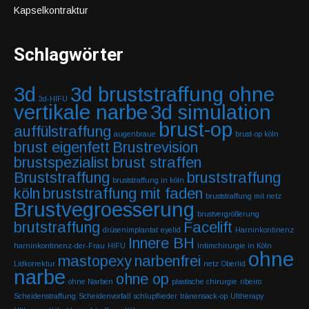
Kapselkontraktur
Schlagwörter
3d
3d bruststraffung ohne
3d-HIFU
vertikale narbe
3d simulation
brust-op
auffülstraffung
augenbraue
brust-op köln
brust eigenfett
Brustrevision
brustspezialist
brust straffen
Bruststraffung
bruststraffung
bruststraffung in köln
köln
bruststraffung mit faden
bruststraffung mit netz
Brustvegroesserung
brustvergrößerung
brutstraffung
Facelift
drüsenimplantat
eyelid
Harninkontinenz
Innere BH
harninkontinenz-der-Frau
HIFU
Intimchirurgie in Köln
ohne
mastopexy
narbenfrei
Lidkorrektur
netz
Oberlid
narbe
ohne op
ohne Narben
plastische chirurgie
ribeiro
Scheidenstraffung
Scheidenvorfall
schlupflieder
tränensack-op
Ultherapy