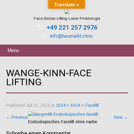
Translate »
Face-Brüste-Lifting-Laser-Proktologie
+49 221 257 2976
info@heumarkt.clinic
Menu
WANGE-KINN-FACE
LIFTING
Published
Juli 11, 2019
at
1534 × 1024
in
Facelift
←
Previous
Next
→
Endoskopisches Facelift ohne narbe
Schreibe einen Kommentar