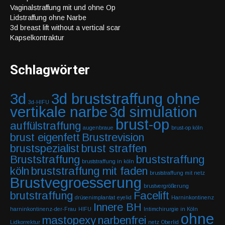
Vaginalstraffung mit und ohne Op
Lidstraffung ohne Narbe
3d breast lift without a vertical scar
Kapselkontraktur
Schlagwörter
3d
3d bruststraffung ohne
3d-HIFU
vertikale narbe
3d simulation
brust-op
auffülstraffung
augenbraue
brust-op köln
brust eigenfett
Brustrevision
brustspezialist
brust straffen
Bruststraffung
bruststraffung
bruststraffung in köln
köln
bruststraffung mit faden
bruststraffung mit netz
Brustvegroesserung
brustvergrößerung
brutstraffung
Facelift
drüsenimplantat
eyelid
Harninkontinenz
Innere BH
harninkontinenz-der-Frau
HIFU
Intimchirurgie in Köln
ohne
mastopexy
narbenfrei
Lidkorrektur
netz
Oberlid